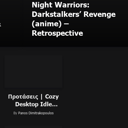
Night Warriors:
Darkstalkers’ Revenge
&
(anime) –
Retrospective
Προτάσεις | Cozy
Desktop Idle
Management
By
Panos Dimitrakopoulos
παιχνίδια