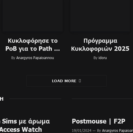
Κυκλοφόρησε το
Πρόγραμμα
PoB για το Path of
Κυκλοφοριών 2025
Exile 2
By
Anargyros Papaioannou
By
idoru
LOAD MORE
CH
e Sims με άρωμα
Postmouse | F2P
y Access Watch
19/01/2024
By
Anargyros Papaioa