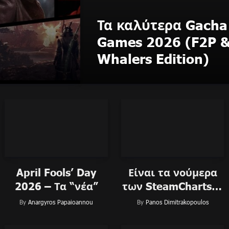
Τα καλύτερα Gacha
Games 2026 (F2P 
Whalers Edition)
April Fools’ Day
Είναι τα νούμερα
2026 – Τα “νέα”
των SteamCharts &
SteamDB ακριβή;
By
Anargyros Papaioannou
By
Panos Dimitrakopoulos