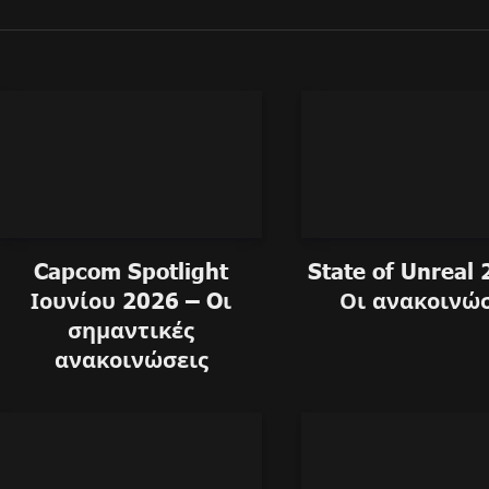
Capcom Spotlight
State of Unreal
Ιουνίου 2026 – Oι
Οι ανακοινώσ
Night Warriors: Darkstalkers’ Reveng
σημαντικές
ανακοινώσεις
23/09/2024
Anargyros Papaioannou