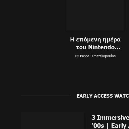
Η επόμενη ημέρα
του Nintendo
Switch 2 Direct
By
Panos Dimitrakopoulos
EARLY ACCESS WAT
3 Immersiv
’00s | Earl