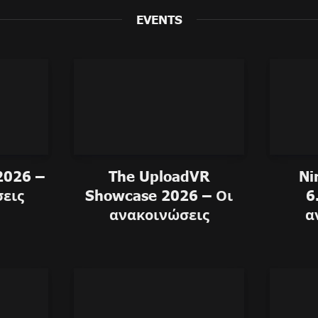
EVENTS
 2026 –
The UploadVR
Ni
εις
Showcase 2026 – Οι
6
e (anime) – Retrospective
ανακοινώσεις
α