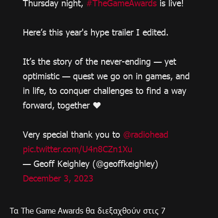
Thursday night,
#TheGameAwards
is live!
Here’s this year's hype trailer I edited.
It’s the story of the never-ending — yet
optimistic — quest we go on in games, and
in life, to conquer challenges to find a way
forward, together ❤️
Very special thank you to
@radiohead
pic.twitter.com/U4n8CZn1Xu
— Geoff Keighley (@geoffkeighley)
December 3, 2023
Τα The Game Awards θα διεξαχθούν στις 7