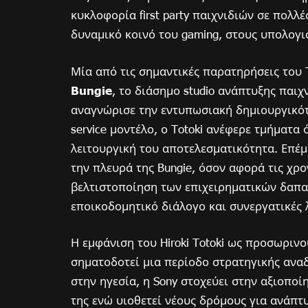
κυκλοφορία first party παιχνιδιών σε πολλ
δυναμικό κοινό του gaming, στους υπολογι
Μία από τις σημαντικές παρατηρήσεις του 
Bungie
, το διάσημο studio ανάπτυξης παιχ
αναγνώρισε την εντυπωσιακή δημιουργικότη
service μοντέλο, ο Totoki ανέφερε τμήματα
λειτουργική του αποτελεσματικότητα. Επέμ
την πλευρά της Bungie, όσον αφορά τις χρο
βελτιστοποίηση των επιχειρηματικών δαπαν
εποικοδομητικό διάλογο και συνεργατικές 
Η εμφάνιση του Hiroki Totoki ως προσωρινού
σηματοδοτεί μια περίοδο στρατηγικής αναδι
στην ηγεσία, η Sony στοχεύει στην αξιοπο
της ενώ υιοθετεί νέους δρόμους για ανάπτυ