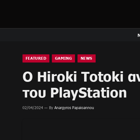
FEATURED
GAMING
NEWS
Ο Hiroki Totoki 
του PlayStation
02/04/2024
By
Anargyros Papaioannou