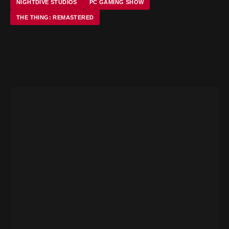
NIGHTDIVE STUDIOS
PC GAMING SHOW
THE THING: REMASTERED