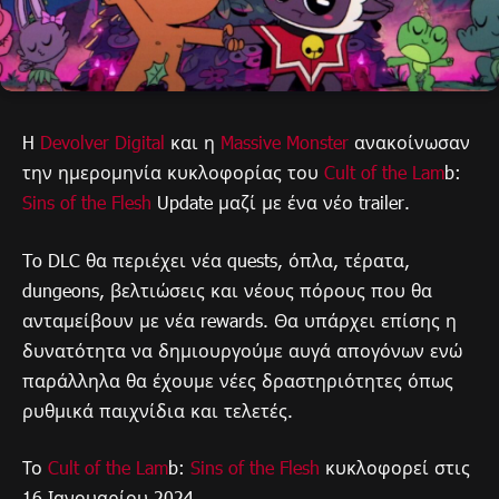
H
Devolver Digital
και η
Massive Monster
ανακοίνωσαν
την ημερομηνία κυκλοφορίας του
Cult of the Lam
b:
Sins of the Flesh
Update μαζί με ένα νέο trailer.
To DLC θα περιέχει νέα quests, όπλα, τέρατα,
dungeons, βελτιώσεις και νέους πόρους που θα
ανταμείβουν με νέα rewards. Θα υπάρχει επίσης η
δυνατότητα να δημιουργούμε αυγά απογόνων ενώ
παράλληλα θα έχουμε νέες δραστηριότητες όπως
ρυθμικά παιχνίδια και τελετές.
Το
Cult of the Lam
b:
Sins of the Flesh
κυκλοφορεί στις
16 Ιανουαρίου 2024.