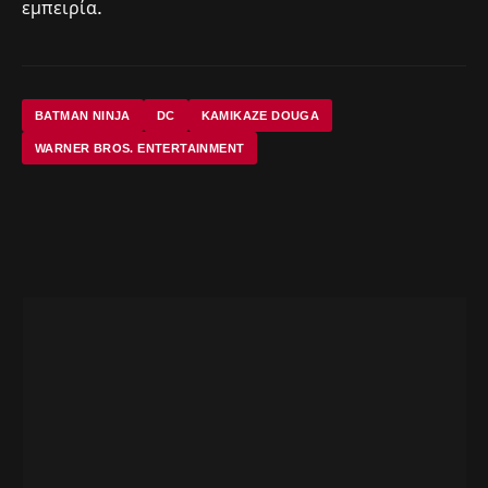
εμπειρία.
BATMAN NINJA
DC
KAMIKAZE DOUGA
WARNER BROS. ENTERTAINMENT