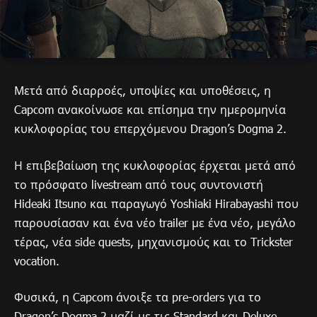
Μετά από διαρροές, υποψίες και υποθέσεις, η
Capcom ανακοίνωσε και επίσημα την ημερομηνία
κυκλοφορίας του επερχόμενου Dragon’s Dogma 2.
Η επιβεβαίωση της κυκλοφορίας έρχεται μετά από
το πρόσφατο livestream από τους συντονιστή
Hideaki Itsuno και παραγωγό Yoshiaki Hirabayashi που
παρουσίασαν και ένα νέο trailer με ένα νέο, μεγάλο
τέρας, νέα side quests, μηχανισμούς και το Trickster
vocation.
Φυσικά, η Capcom άνοιξε τα pre-orders για το
Dragon’s Dogma 2 μαζί με τις Standard και Deluxe