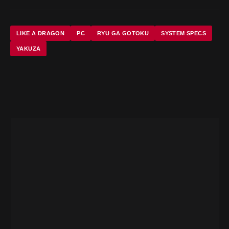
LIKE A DRAGON
PC
RYU GA GOTOKU
SYSTEM SPECS
YAKUZA