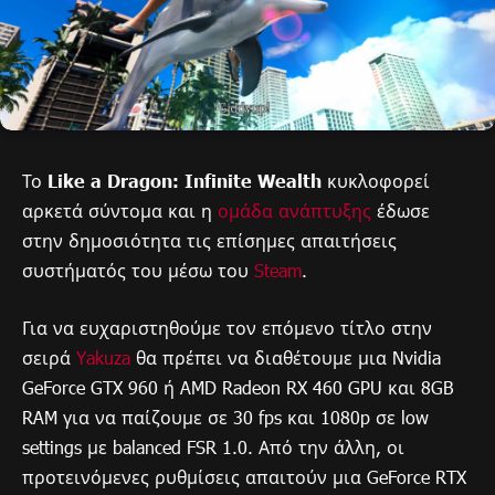
Το
Like a Dragon: Infinite Wealth
κυκλοφορεί
αρκετά σύντομα και η
ομάδα ανάπτυξης
έδωσε
στην δημοσιότητα τις επίσημες απαιτήσεις
συστήματός του μέσω του
Steam
.
Για να ευχαριστηθούμε τον επόμενο τίτλο στην
σειρά
Yakuza
θα πρέπει να διαθέτουμε μια Nvidia
GeForce GTX 960 ή AMD Radeon RX 460 GPU και 8GB
RAM για να παίζουμε σε 30 fps και 1080p σε low
settings με balanced FSR 1.0. Από την άλλη, οι
προτεινόμενες ρυθμίσεις απαιτούν μια GeForce RTX