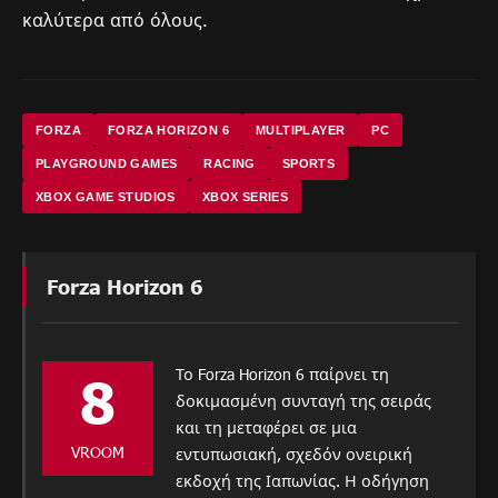
καλύτερα από όλους.
FORZA
FORZA HORIZON 6
MULTIPLAYER
PC
PLAYGROUND GAMES
RACING
SPORTS
XBOX GAME STUDIOS
XBOX SERIES
Forza Horizon 6
Το Forza Horizon 6 παίρνει τη
8
δοκιμασμένη συνταγή της σειράς
και τη μεταφέρει σε μια
VROOM
εντυπωσιακή, σχεδόν ονειρική
εκδοχή της Ιαπωνίας. Η οδήγηση