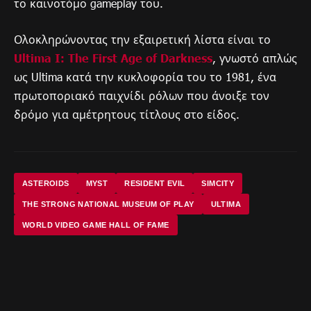
το καινοτόμο gameplay του.
Ολοκληρώνοντας την εξαιρετική λίστα είναι το
Ultima I: The First Age of Darkness
, γνωστό απλώς
ως Ultima κατά την κυκλοφορία του το 1981, ένα
πρωτοποριακό παιχνίδι ρόλων που άνοιξε τον
δρόμο για αμέτρητους τίτλους στο είδος.
ASTEROIDS
MYST
RESIDENT EVIL
SIMCITY
THE STRONG NATIONAL MUSEUM OF PLAY
ULTIMA
WORLD VIDEO GAME HALL OF FAME