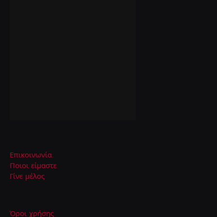
Επικοινωνία
Ποιοι είμαστε
Γίνε μέλος
Όροι χρήσης