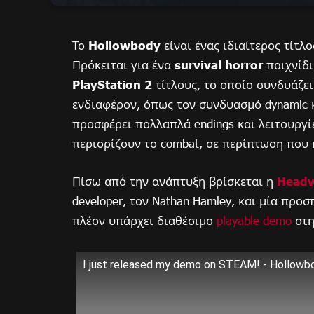
Το
Hollowbody
είναι ένας ιδιαίτερος τίτλ
Πρόκειται για ένα
survival horror
παιχνίδι
PlayStation 2
τίτλους, το οποίο συνδυάζει
ενδιαφέρον, όπως τον συνδυασμό dynamic κα
προσφέρει πολλαπλά endings και λειτουργ
περιορίζουν το combat, σε περίπτωση που 
Πίσω από την ανάπτυξη βρίσκεται η
Head
developer, τον Nathan Hamley, και μία προσπ
πλέον υπάρχει διαθέσιμο
playable demo
στη
I just released my demo on STEAM! - Hollowbo