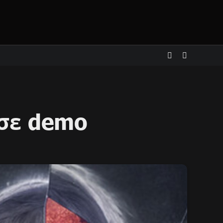
ησε demo