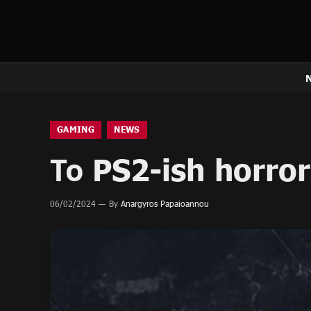
GAMING
NEWS
Το PS2-ish horr
06/02/2024
By
Anargyros Papaioannou