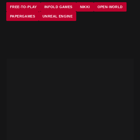
FREE-TO-PLAY
INFOLD GAMES
NIKKI
OPEN-WORLD
PAPERGAMES
UNREAL ENGINE