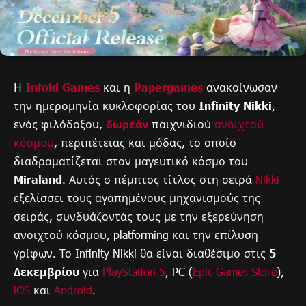
Η
Infold Games
και η
Papergames
ανακοίνωσαν
την ημερομηνία κυκλοφορίας του
Infinity Nikki
,
ενός φιλόδοξου,
δωρεάν
παιχνιδιού
ανοιχτού
κόσμου
, περιπέτειας και μόδας, το οποίο
διαδραματίζεται στον μαγευτικό κόσμο του
Miraland
. Αυτός ο πέμπτος τίτλος στη σειρά
Nikki
εξελίσσει τους αγαπημένους μηχανισμούς της
σειράς, συνδυάζοντάς τους με την εξερεύνηση
ανοιχτού κόσμου, platforming και την επίλυση
γρίφων. Το Infinity Nikki θα είναι διαθέσιμο στις
5
Δεκεμβρίου
για
PlayStation 5
, PC (
Epic Games Store
),
iOS
και
Android
.