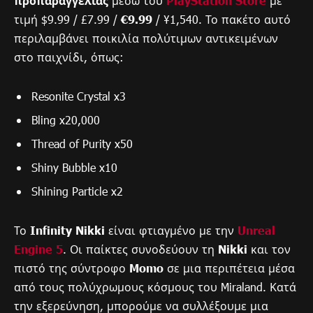
προπαραγγελίας
μέσω του
PlayStation Store
με
τιμή $9.99 / £7.99 /
€9.99
/ ¥1,540. Το πακέτο αυτό
περιλαμβάνει ποικιλία πολύτιμων αντικειμένων
στο παιχνίδι, όπως:
Resonite Crystal x3
Bling x20,000
Thread of Purity x50
Shiny Bubble x10
Shining Particle x2
Το
Infinity Nikki
είναι φτιαγμένο με την
Unreal
Engine 5
. Οι παίκτες συνοδεύουν τη
Nikki
και τον
πιστό της σύντροφο
Momo
σε μια περιπέτεια μέσα
από τους πολύχρωμους κόσμους του Miraland. Κατά
την εξερεύνηση, μπορούμε να συλλέξουμε μια