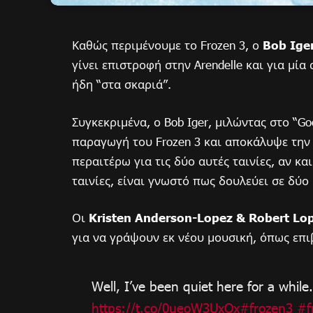
Καθώς περιμένουμε το Frozen 3, ο
Bob Ige
γίνει επιστροφή στην Arendelle και για μία
ήδη “στα σκαριά”.
Συγκεκριμένα, ο Bob Iger, μιλώντας στο “G
παραγωγή του Frozen 3 και αποκάλυψε την 
περαιτέρω για τις δύο αυτές ταινίες, αν κα
ταινίες, είναι γνωστό πως δουλεύει σε δύο p
Οι
Kristen Anderson-Lopez & Robert Lo
για να γράψουν εκ νέου μουσική, όπως επιβε
Well, I’ve been quiet here for a while.
https://t.co/0ueoW3UxOx
#frozen3
#f