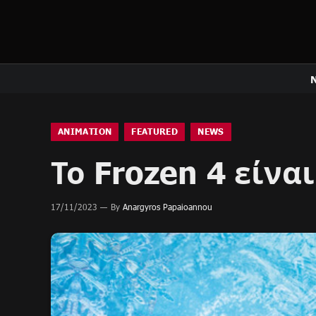
ANIMATION
FEATURED
NEWS
Το Frozen 4 είνα
17/11/2023
By
Anargyros Papaioannou