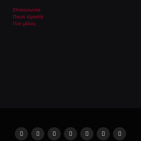
Επικοινωνία
Ποιοι είμαστε
Γίνε μέλος
Facebook
Instagram
YouTube
TikTok
Twitch
Steam
RSS