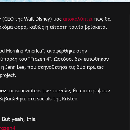
r
(CEO της Walt Disney) μας
αποκαλύπτει
πως θα
 ακόμα φορά, καθώς η τέταρτη ταινία βρίσκεται
ood Morning America”, αναφέρθηκε στην
ύπαρξη του “Frozen 4”. Ωστόσο, δεν ειπώθηκαν
ι η Jenn Lee, που σκηνοθέτησε τις δύο πρώτες
roject.
pez
, οι songwriters των ταινιών, θα επιστρέψουν
βαιώθηκε στα socials της Kristen.
 But yeah, this.
rozen4