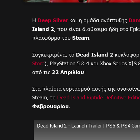
Η
Deep Silver
και η ομάδα ανάπτυξης
Dam
Island 2
, που είναι διαθέσιμο ήδη στο Epi
πλατφόρμα του
Steam
.
Συγκεκριμένα, το
Dead Island 2
κυκλοφόρ
Store
), PlayStation 5 & 4 και Xbox Series X|
από τις
22 Απριλίου
!
Στα πλαίσια εορτασμού αυτής της ανακοίνω
Steam, το
Dead Island Riptide Definitive Editi
Φεβρουαρίου
.
Dead Island 2 - Launch Trailer | PS5 & PS4 Ga