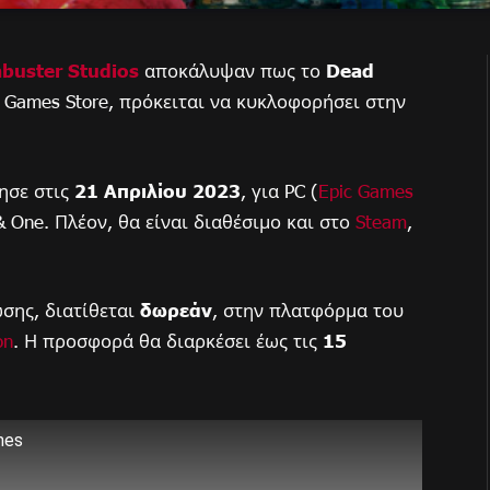
buster Studios
αποκάλυψαν πως το
Dead
c Games Store, πρόκειται να κυκλοφορήσει στην
ησε στις
21 Απριλίου 2023
, για PC (
Epic Games
S & One. Πλέον, θα είναι διαθέσιμο και στο
Steam
,
σης, διατίθεται
δωρεάν
, στην πλατφόρμα του
on
. Η προσφορά θα διαρκέσει έως τις
15
mes