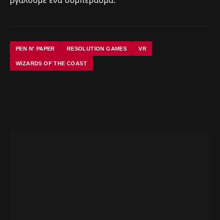
PEN N' PAPER
RESOLUTION GAMES
VR
WIZARDS OF THE COAST