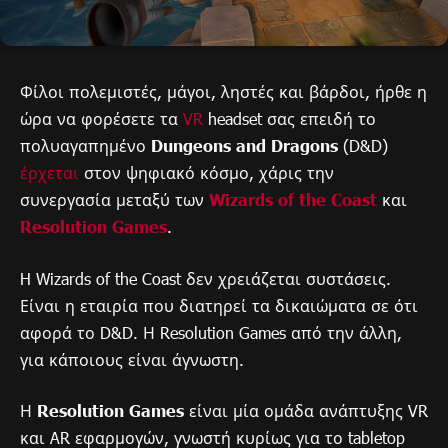
Φίλοι πολεμιστές, μάγοι, ληστές και βάρδοι, ήρθε η
ώρα να φορέσετε τα
VR
headset σας επειδή το
πολυαγαπημένο
Dungeons and Dragons
(D&D)
έρχεται
στον ψηφιακό κόσμο, χάρις την
συνεργασία μεταξύ των
Wizards of the Coast
και
Resolution Games
.
H Wizards of the Coast δεν χρειάζεται συστάσεις.
Είναι η εταιρία που διατηρεί τα δικαιώματα σε ότι
αφορά το D&D. Η Resolution Games από την άλλη,
για κάποιους είναι άγνωστη.
Η
Resolution Games
είναι μία ομάδα ανάπτυξης VR
και AR εφαρμογών, γνωστή κυρίως για το tabletop