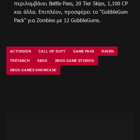
περιλαμβάνει Battle Pass, 20 Tier Skips, 1,100 CP
και άλλα. Επιπλέον, προσφέρει το “GobbleGum
Pack” για Zombies με 12 GobbleGums.
ACTIVISION
CALL OF DUTY
GAME PASS
RAVEN
TREYARCH
XBOX
XBOX GAME STUDIOS
XBOX GAMES SHOWCASE