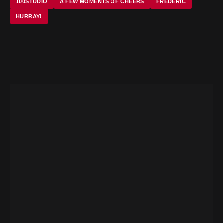
100STUDIO
A FEW MOMENTS OF CHEERS
FREDERIC
HURRAY!