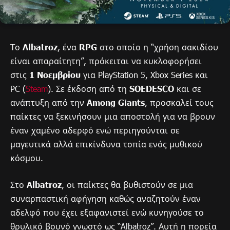
Tο
Albatroz
, ένα
RPG
στο οποίο η “χρήση σακιδίου
είναι απαραίτητη”, πρόκειται να κυκλοφορήσει
στις
1 Νοεμβρίου
για PlayStation 5, Xbox Series και
PC (
Steam
). Σε έκδοση από τη
SOEDESCO
και σε
ανάπτυξη από την
Among Giants
, προσκαλεί τους
παίκτες να ξεκινήσουν μια αποστολή για να βρουν
έναν χαμένο αδερφό ενώ περιηγούνται σε
μαγευτικά αλλά επικίνδυνα τοπία ενός μυθικού
κόσμου.
Στο
Albatroz
, οι παίκτες θα βυθιστούν σε μια
συναρπαστική αφήγηση καθώς αναζητούν έναν
αδελφό που έχει εξαφανιστεί ενώ κυνηγούσε το
θρυλικό βουνό γνωστό ως “Albatroz”. Αυτή η πορεία