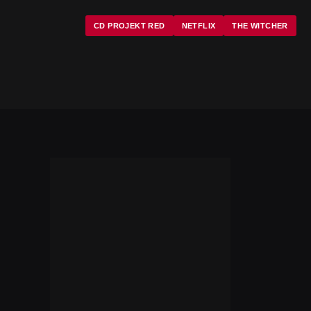
CD PROJEKT RED
NETFLIX
THE WITCHER