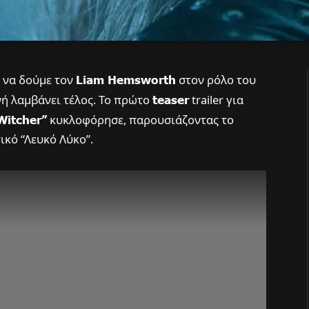
 να δούμε τον
Liam Hemsworth
στον ρόλο του
νή λαμβάνει τέλος. Το πρώτο
teaser
trailer για
Witcher”
κυκλοφόρησε, παρουσιάζοντας το
κό “Λευκό Λύκο”.