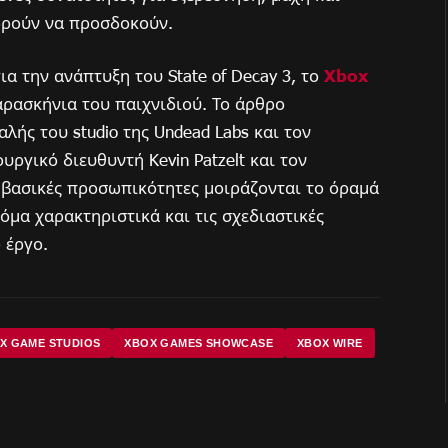
ορούν να προσδοκούν.
α την ανάπτυξη του State of Decay 3, το
Xbox
αρασκήνια του παιχνιδιού. Το άρθρο
ής του studio της Undead Labs και τον
ουργικό διευθυντή Kevin Patzelt και τον
ι βασικές προσωπικότητες μοιράζονται το όραμά
τόμα χαρακτηριστικά και τις σχεδιαστικές
 έργο.
X GAME STUDIOS
XBOX GAMES SHOWCASE
XBOX WIRE