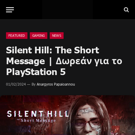
FEATURED
GAMING
NEWS
Silent Hill: The Short
Message | Δωρεάν για το
PlayStation 5
01/02/2024
By
Anargyros Papaioannou