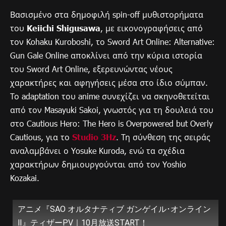
Βασισμένο στα δημοφιλή spin-off μυθιστορήματα
του
Keiichi Shigusawa
, με εικονογραφήσεις από
τον Kohaku Kuroboshi, το Sword Art Online: Alternative:
Gun Gale Online αποκλίνει από την κύρια ιστορία
του Sword Art Online, εξερευνώντας νέους
χαρακτήρες και αφηγήσεις μέσα στο ίδιο σύμπαν.
Το adaptation του anime συνεχίζει να σκηνοθετείται
από τον Masayuki Sakoi, γνωστός για τη δουλειά του
στο Cautious Hero: The Hero is Overpowered but Overly
Cautious, για το
Studio 3Hz
. Τη σύνθεση της σειράς
αναλαμβάνει ο Yosuke Kuroda, ενώ τα σχέδια
χαρακτήρων δημιουργούνται από τον Yoshio
Kozakai.
アニメ『SAO オルタナティブ ガンゲイル･オンライン
Ⅱ』ティザーPV｜10月放送START！