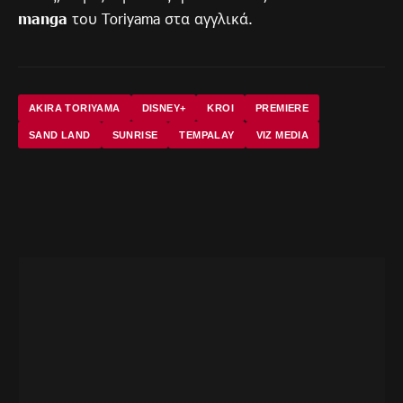
manga
του Toriyama στα αγγλικά.
AKIRA TORIYAMA
DISNEY+
KROI
PREMIERE
SAND LAND
SUNRISE
TEMPALAY
VIZ MEDIA