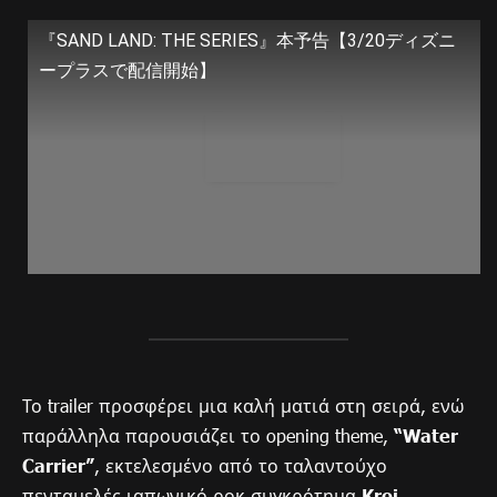
『SAND LAND: THE SERIES』本予告【3/20ディズニ
ープラスで配信開始】
Το trailer προσφέρει μια καλή ματιά στη σειρά, ενώ
παράλληλα παρουσιάζει το opening theme,
“Water
Carrier”
, εκτελεσμένο από το ταλαντούχο
πενταμελές ιαπωνικό ροκ συγκρότημα
Kroi
.