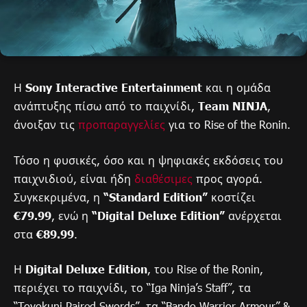
Η
Sony Interactive Entertainment
και η ομάδα
ανάπτυξης πίσω από το παιχνίδι,
Team NINJA
,
άνοιξαν τις
προπαραγγελίες
για το Rise of the Ronin.
Τόσο η φυσικές, όσο και η ψηφιακές εκδόσεις του
παιχνιδιού, είναι ήδη
διαθέσιμες
προς αγορά.
Συγκεκριμένα, η
“Standard Edition”
κοστίζει
€79.99
, ενώ η
“Digital Deluxe Edition”
ανέρχεται
στα
€89.99
.
Η
Digital Deluxe Edition
, του Rise of the Ronin,
περιέχει το παιχνίδι, το “Iga Ninja’s Staff”, τα
“Toyokuni Paired Swords”, τα “Bando Warrior Armour” &