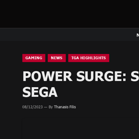
GAMING
NEWS
TGA HIGHLIGHTS
POWER SURGE: SE
SEGA
08/12/2023
By
Thanasis Filis