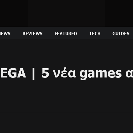
NEWS
REVIEWS
FEATURED
TECH
GUIDES
GA | 5 νέα games α