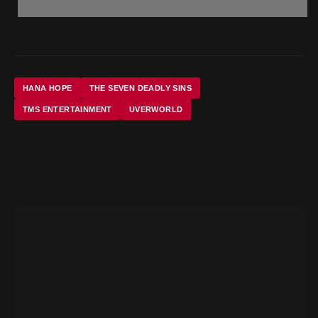
HANA HOPE
THE SEVEN DEADLY SINS
TMS ENTERTAINMENT
UVERWORLD