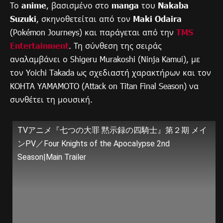
Το
anime
, βασισμένο στο
manga
του
Nakaba
Suzuki
, σκηνοθετείται από τον
Maki Odaira
(Pokémon Journeys) και παράγεται από την
TMS
Entertainment
. Τη σύνθεση της σειράς
αναλαμβάνει ο Shigeru Murakoshi (Ninja Kamui), με
τον Yoichi Takada ως σχεδιαστή χαρακτήρων και τον
KOHTA YAMAMOTO (Attack on Titan Final Season) να
συνθέτει τη μουσική.
TVアニメ『七つの大罪 黙示録の四騎士』第２期 メイ
ンPV／Four Knights of the Apocalypse 2nd
Season|Main Trailer