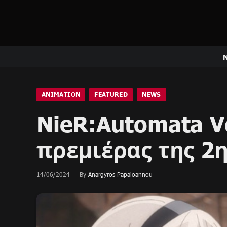
ANIMATION
FEATURED
NEWS
NieR:Automata V
πρεμιέρας της 2η
14/06/2024
By
Anargyros Papaioannou