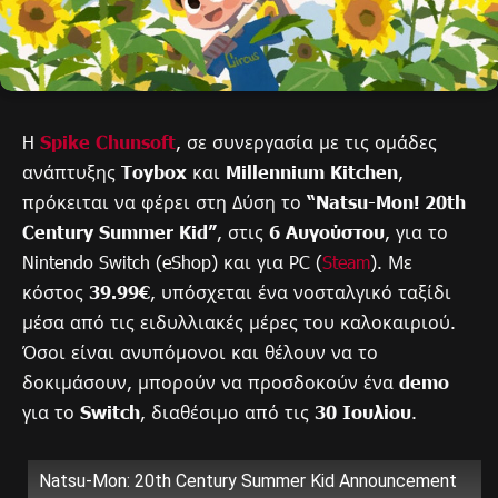
H
Spike Chunsoft
, σε συνεργασία με τις ομάδες
ανάπτυξης
Toybox
και
Millennium Kitchen
,
πρόκειται να φέρει στη Δύση το
“Natsu-Mon! 20th
Century Summer Kid”
, στις
6 Αυγούστου
, για το
Nintendo Switch (eShop) και για PC (
Steam
). Με
κόστος
39.99€
, υπόσχεται ένα νοσταλγικό ταξίδι
μέσα από τις ειδυλλιακές μέρες του καλοκαιριού.
Όσοι είναι ανυπόμονοι και θέλουν να το
δοκιμάσουν, μπορούν να προσδοκούν ένα
demo
για το
Switch
, διαθέσιμο από τις
30 Ιουλίου
.
Natsu-Mon: 20th Century Summer Kid Announcement