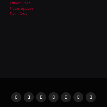
Επικοινωνία
Ποιοι είμαστε
Γίνε μέλος
Facebook
Instagram
YouTube
TikTok
Twitch
Steam
RSS