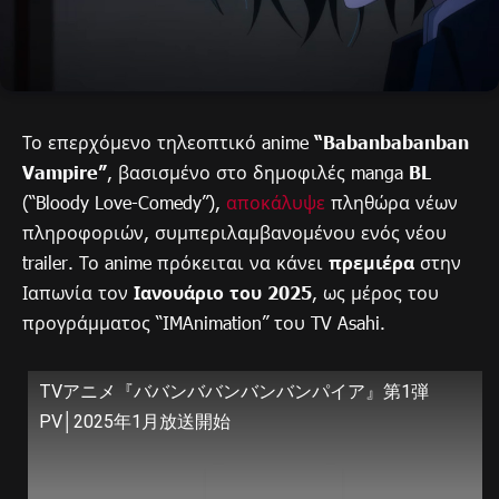
Το επερχόμενο τηλεοπτικό anime
“Babanbabanban
Vampire”
, βασισμένο στο δημοφιλές manga
BL
(“Bloody Love-Comedy”),
αποκάλυψε
πληθώρα νέων
πληροφοριών, συμπεριλαμβανομένου ενός νέου
trailer. Το anime πρόκειται να κάνει
πρεμιέρα
στην
Ιαπωνία τον
Ιανουάριο του 2025
, ως μέρος του
προγράμματος “IMAnimation” του TV Asahi.
TVアニメ『ババンババンバンバンパイア』第1弾
PV│2025年1月放送開始