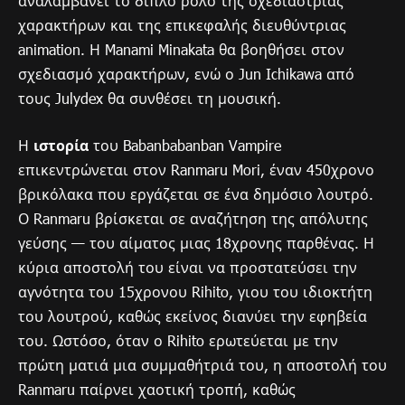
αναλαμβάνει το διπλό ρόλο της σχεδιάστριας
χαρακτήρων και της επικεφαλής διευθύντριας
animation. Η Manami Minakata θα βοηθήσει στον
σχεδιασμό χαρακτήρων, ενώ ο Jun Ichikawa από
τους Julydex θα συνθέσει τη μουσική.
Η
ιστορία
του Babanbabanban Vampire
επικεντρώνεται στον Ranmaru Mori, έναν 450χρονο
βρικόλακα που εργάζεται σε ένα δημόσιο λουτρό.
Ο Ranmaru βρίσκεται σε αναζήτηση της απόλυτης
γεύσης — του αίματος μιας 18χρονης παρθένας. Η
κύρια αποστολή του είναι να προστατεύσει την
αγνότητα του 15χρονου Rihito, γιου του ιδιοκτήτη
του λουτρού, καθώς εκείνος διανύει την εφηβεία
του. Ωστόσο, όταν ο Rihito ερωτεύεται με την
πρώτη ματιά μια συμμαθήτριά του, η αποστολή του
Ranmaru παίρνει χαοτική τροπή, καθώς