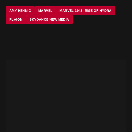
AMY HENNIG
MARVEL
MARVEL 1943: RISE OF HYDRA
PLAION
SKYDANCE NEW MEDIA