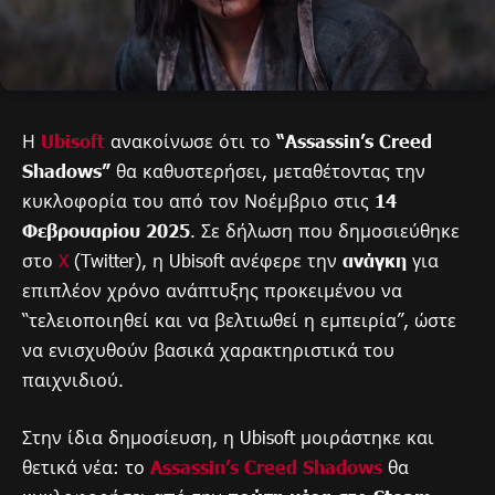
Η
Ubisoft
ανακοίνωσε ότι το
“Assassin’s Creed
Shadows”
θα καθυστερήσει, μεταθέτοντας την
κυκλοφορία του από τον Νοέμβριο στις
14
Φεβρουαρίου 2025
. Σε δήλωση που δημοσιεύθηκε
στο
X
(Twitter), η Ubisoft ανέφερε την
ανάγκη
για
επιπλέον χρόνο ανάπτυξης προκειμένου να
“τελειοποιηθεί και να βελτιωθεί η εμπειρία”, ώστε
να ενισχυθούν βασικά χαρακτηριστικά του
παιχνιδιού.
Στην ίδια δημοσίευση, η Ubisoft μοιράστηκε και
θετικά νέα: το
Assassin’s Creed Shadows
θα