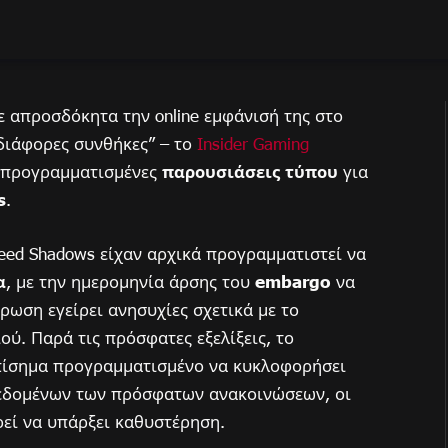
 απροσδόκητα την online εμφάνισή της στο
“διάφορες συνθήκες” – το
Insider Gaming
 προγραμματισμένες
παρουσιάσεις τύπου
για
s
.
reed Shadows είχαν αρχικά προγραμματιστεί να
α
, με την ημερομηνία άρσης του
embargo
να
ρωση εγείρει ανησυχίες σχετικά με το
ύ. Παρά τις πρόσφατες εξελίξεις, το
πίσημα προγραμματισμένο να κυκλοφορήσει
δεδομένων των πρόσφατων ανακοινώσεων, οι
ρεί να υπάρξει καθυστέρηση.