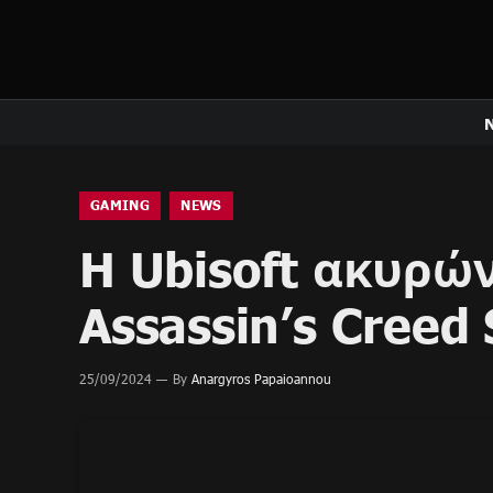
GAMING
NEWS
H Ubisoft ακυρώ
Assassin’s Creed
25/09/2024
By
Anargyros Papaioannou