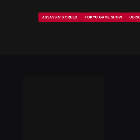
ASSASSIN'S CREED
TOKYO GAME SHOW
UBIS