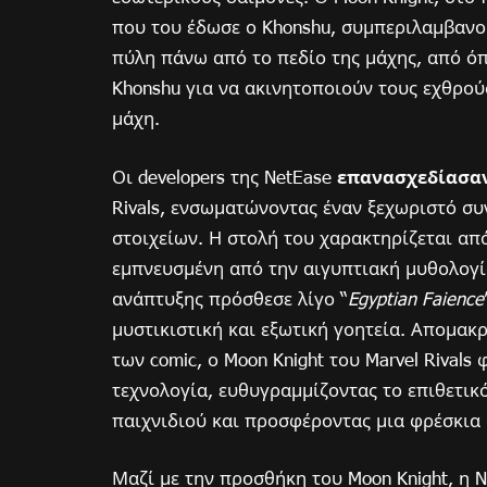
που του έδωσε ο Khonshu, συμπεριλαμβανομ
πύλη πάνω από το πεδίο της μάχης, από όπ
Khonshu για να ακινητοποιούν τους εχθρού
μάχη.
Οι developers της NetEase
επανασχεδίασαν
Rivals, ενσωματώνοντας έναν ξεχωριστό σ
στοιχείων. Η στολή του χαρακτηρίζεται απ
εμπνευσμένη από την αιγυπτιακή μυθολογία
ανάπτυξης πρόσθεσε λίγο “
Egyptian Faience
μυστικιστική και εξωτική γοητεία. Απομακ
των comic, ο Moon Knight του Marvel Rival
τεχνολογία, ευθυγραμμίζοντας το επιθετικό
παιχνιδιού και προσφέροντας μια φρέσκια 
Μαζί με την προσθήκη του Moon Knight, η 