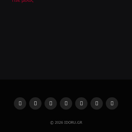
Γίνε μέλος
Facebook
Instagram
YouTube
TikTok
Twitch
Steam
RSS
© 2026 IDORU.GR