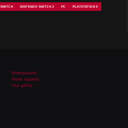
 SWITCH
NINTENDO SWITCH 2
PC
PLAYSTATION 5
Επικοινωνία
Ποιοι είμαστε
Γίνε μέλος