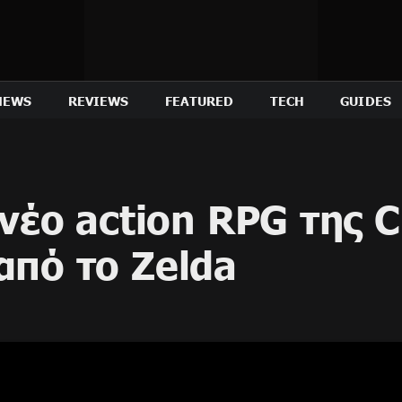
NEWS
REVIEWS
FEATURED
TECH
GUIDES
 νέο action RPG της C
από το Zelda