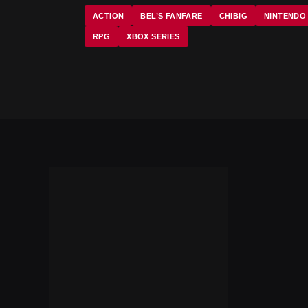
ACTION
BEL’S FANFARE
CHIBIG
NINTENDO
RPG
XBOX SERIES