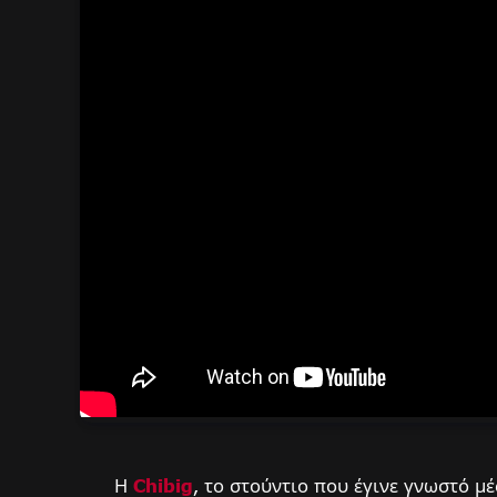
Η
Chibig
, το στούντιο που έγινε γνωστό μέσ