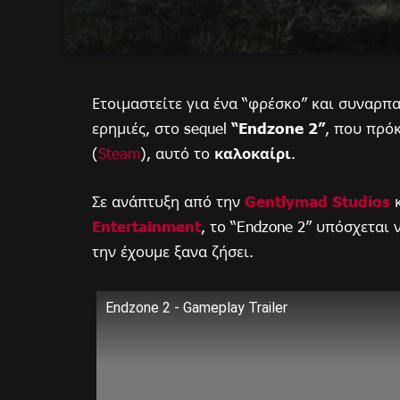
Ετοιμαστείτε για ένα “φρέσκο” και συναρπα
ερημιές, στο sequel
“Endzone 2”
, που πρό
(
Steam
), αυτό το
καλοκαίρι
.
Σε ανάπτυξη από την
Gentlymad Studios
κ
Entertainment
, το “Endzone 2” υπόσχεται
την έχουμε ξανα ζήσει.
Endzone 2 - Gameplay Trailer