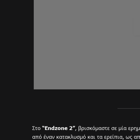
Στο
“Endzone 2”
, βρισκόμαστε σε μία ερη
από έναν κατακλυσμό και τα ερείπια, ως απ