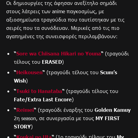
Οι δημιουργίες της άφησαν ανεξίτηλο σημάδι
στους λάτρεις των anime παγκοσμίως, με
αξιοσημείωτα τραγούδια που ταυτίστηκαν με τις
σειρές που τα συνόδευαν. Μερικές από τις πιο
αγαπημένες της συνεισφορές περιλαμβάνουν:
“
Sore wa Chiisana Hikari no Youna
“
(τραγούδι
τέλους του
ERASED
)
“
Heikousen
“
(τραγούδι τέλους του
Scum’s
Wish
)
“
Tsuki to Hanataba
“
(τραγούδι τέλους του
Fate/Extra Last Encore
)
“
Reimei
“
(τραγούδι έναρξης του
Golden Kamuy
2η season, σε συνεργασία με τους
MY FIRST
STORY
)
“
Koukai no Uta
“
(1ο τραγούδι τέλους του
My