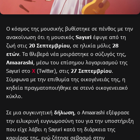
Ο κόσμος της μουσικής βυθίστηκε σε πένθος με την
ανακοίνωση ότι η μουσικός
Sayuri
έφυγε από τη
ζωή στις
20 Σεπτεμβρίου
, σε ηλικία μόλις
28
ετών
. Τα θλιβερά νέα μοιράστηκε ο σύζυγός της,
Amaarashi
, μέσω του επίσημου λογαριασμού της
Sayuri στο
X
(Twitter), στις
27 Σεπτεμβρίου
.
Σύμφωνα με την επιθυμία της οικογένειάς της, η
κηδεία πραγματοποιήθηκε σε στενό οικογενειακό
κύκλο.
Σε μια συγκινητική
δήλωση
, ο Amaarashi εξέφρασε
την ειλικρινή ευγνωμοσύνη του για την υποστήριξη
που είχε λάβει η Sayuri κατά τη διάρκεια της
καριέρας της, ενώ ζήτησε σεβασμό στην