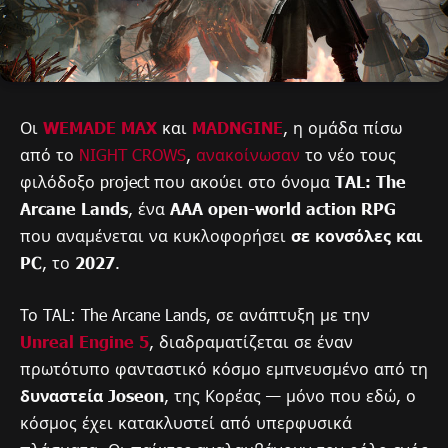
Οι
WEMADE MAX
και
MADNGINE
, η ομάδα πίσω
από το
NIGHT CROWS
,
ανακοίνωσαν
το νέο τους
φιλόδοξο project που ακούει στο όνομα
TAL: The
Arcane Lands
, ένα
AAA open-world action RPG
που αναμένεται να κυκλοφορήσει
σε κονσόλες και
PC
, το
2027
.
Το TAL: The Arcane Lands, σε ανάπτυξη με την
Unreal Engine 5
, διαδραματίζεται σε έναν
πρωτότυπο φανταστικό κόσμο εμπνευσμένο από τη
δυναστεία Joseon
, της Κορέας — μόνο που εδώ, ο
κόσμος έχει κατακλυστεί από υπερφυσικά