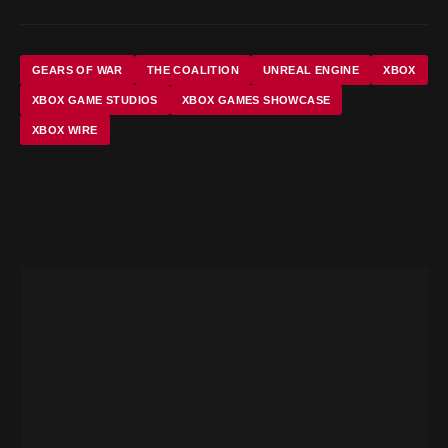
GEARS OF WAR
THE COALITION
UNREAL ENGINE
XBOX
XBOX GAME STUDIOS
XBOX GAMES SHOWCASE
XBOX WIRE