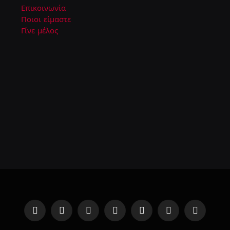
Επικοινωνία
Ποιοι είμαστε
Γίνε μέλος
Facebook
Instagram
YouTube
TikTok
Twitch
Steam
RSS