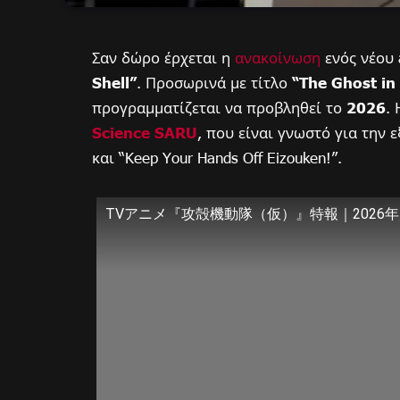
Σαν δώρο έρχεται η
ανακοίνωση
ενός νέου 
Shell”
. Προσωρινά με τίτλο
“The Ghost in 
προγραμματίζεται να προβληθεί το
2026
.
Science SARU
, που είναι γνωστό για την 
και “Keep Your Hands Off Eizouken!”.
TVアニメ『攻殻機動隊（仮）』特報｜2026年放送｜T