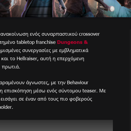
ανακοίνωση ενός συναρπαστικού crossover
ημένο tabletop franchise
Dungeons &
φημισμένες συνεργασίες με εμβληματικά
y και το Hellraiser, αυτή η επερχόμενη
 πρωτιά.
ραμένουν άγνωστες, με την Behaviour
ρη επισκόπηση μέσω ενός σύντομου teaser. Με
ς εισάγει σε έναν από τους πιο φοβερούς
older.