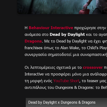
Η
Behaviour Interactive
προχώρησε στην 
ανάμεσα στο
Dead by Daylight
και το αγαπ
Dragons
. Με το Dead by Daylight να έχει 
franchises όπως το Alan Wake, το Child’s Pla
συνεργασία σηματοδοτεί μια συναρπαστική
Οι λεπτομέρειες σχετικά με το
crossover
πα
Interactive να προσφέρει μόνο μια ανάλαφ
τη μορφή ενός
YouTube Short
, το teaser μα
αντιπάλους του Dungeons & Dragons: το Beh
Dead by Daylight x Dungeons & Dragons