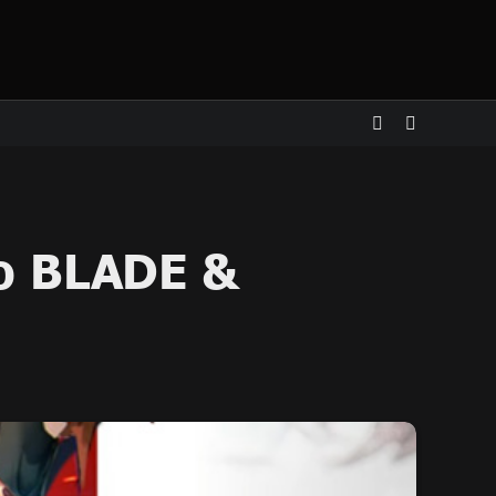
το BLADE &