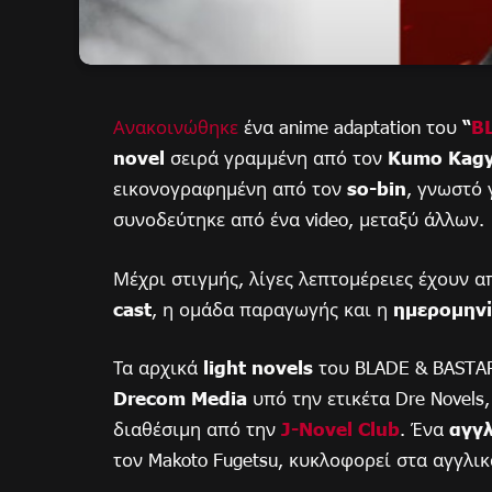
Ανακοινώθηκε
ένα anime adaptation του
“
B
novel
σειρά γραμμένη από τον
Kumo Kag
εικονογραφημένη από τον
so-bin
, γνωστό 
συνοδεύτηκε από ένα video, μεταξύ άλλων.
Μέχρι στιγμής, λίγες λεπτομέρειες έχουν 
cast
, η ομάδα παραγωγής και η
ημερομηνί
Τα αρχικά
light novels
του BLADE & BASTAR
Drecom Media
υπό την ετικέτα Dre Novels
διαθέσιμη από την
J-Novel Club
. Ένα
αγγλ
τον Makoto Fugetsu, κυκλοφορεί στα αγγλι