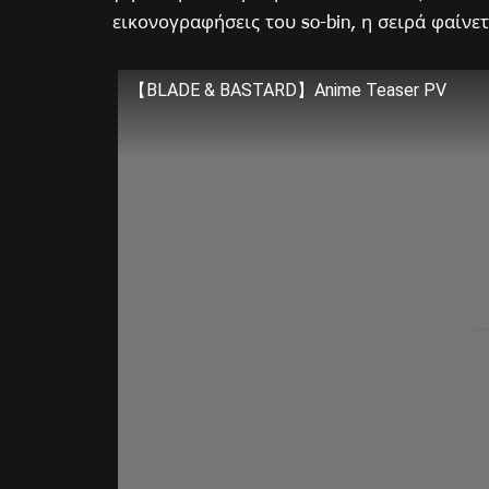
εικονογραφήσεις του so-bin, η σειρά φαίνε
【BLADE & BASTARD】Anime Teaser PV