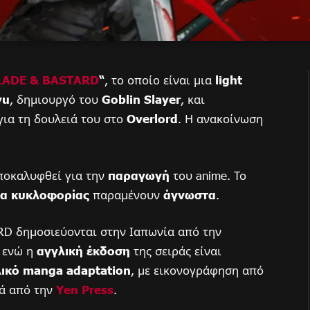
LADE & BASTARD
“
, το οποίο είναι μια
light
yu
, δημιουργό του
Goblin Slayer
, και
για τη δουλειά του στο
Overlord
. Η ανακοίνωση
αποκαλυφθεί για την
παραγωγή
του anime. Το
α κυκλοφορίας
παραμένουν
άγνωστα
.
D δημοσιεύονται στην Ιαπωνία από την
, ενώ η
αγγλική έκδοση
της σειράς είναι
ικό manga adaptation
, με εικονογράφηση από
κά από την
Yen Press
.