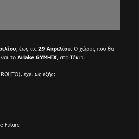
ριλίου
, έως τις
29 Απριλίου
. Ο χώρος που θα
ίναι το
Ariake GYM-EX
, στο Τόκιο.
 ROHTO), έχει ως εξής:
the Future